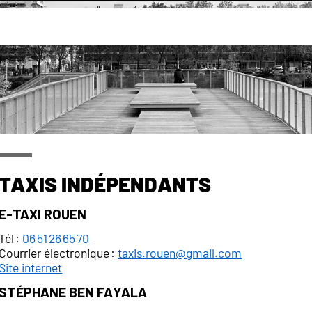
ns Rouen
Taxi
À Rouen, plusieurs compagnies et professionnels indépendan
cette page les différents moyens de les contacter, ainsi que
Taxis indépendants
e-Taxi Rouen
Tél :
06 51 26 65 70
Courrier électronique :
taxis.rouen@gmail.com
Site internet
Stéphane Ben Fayala