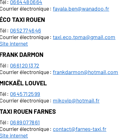
Tél :
06 64 48 06 64
Courrier électronique :
fayala.ben@wanadoo.fr
Éco Taxi Rouen
Tél :
06 52 77 46 46
Courrier électronique :
taxi.eco.tpma@gmail.com
Site internet
Frank Darmon
Tél :
06 61 20 13 72
Courrier électronique :
frankdarmon@hotmail.com
Mickaël Louvel
Tél :
06 45 71 25 99
Courrier électronique :
mikovip@hotmail.fr
Taxi Rouen Farnes
Tél :
06 89 07 78 61
Courrier électronique :
contact@farnes-taxi.fr
Site internet