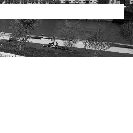
Berlioz
 noms d’hirondelles, mésanges, pics-verts, roitelets,
rs de musique à cette ribambelle de squares nichés au