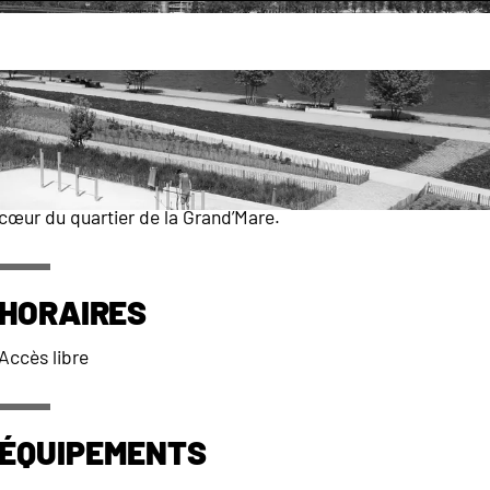
découvrir
Les parcs et promenades de Rouen
Square 
Un grand compositeur français - Berlioz - et des oiseaux aux
rouges-gorges, sansonnets et tourterelles, donnent leurs ai
cœur du quartier de la Grand’Mare.
Horaires
Accès libre
Équipements