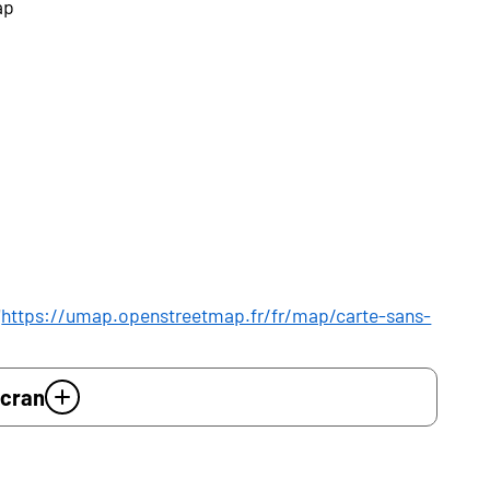
ap
"
https://umap.openstreetmap.fr/fr/map/carte-sans-
écran