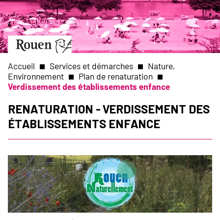
Aller
Slide
au
1
contenu
of
principal
1
Aller
à
la
Accueil
Services et démarches
Nature,
page
Environnement
Plan de renaturation
d’accueil
Verdissement des établissements enfance
Fil
Renaturation - Verdissement des
d'Ariane
établissements enfance