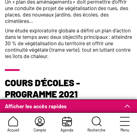
Un « plan des aménagements » doit permettre d’offrir
une conduite de projet de végétalisation des rues, des
places, des nouveaux jardins, des écoles, des
cimetières…
Une étude exploratoire globale a défini un plan d’action
dans le temps avec deux objectifs principaux : atteindre
30 % de végétalisation du territoire et offrir une
continuité végétale (trame verte), tout en luttant contre
les îlots de chaleur.
Cours d’écoles -
Programme 2021
Afficher les accès rapides
Les cours des écoles jouent un rôle considérable dans
le réchauffement climatique : ces sites asphaltés à
outrance participent massivement à l’effet d’îlot de
chaleur urbain. C’est pourquoi la Ville a engagé dès l’été
Accueil
Compte
Agenda
Recherche
Menu
2021 un programme de déminéralisation/végétalisation