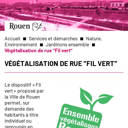
Aller
Slide
au
1
contenu
of
principal
1
Aller
à
la
Accueil
Services et démarches
Nature,
page
Environnement
Jardinons ensemble
d’accueil
Végétalisation de rue "Fil vert"
Fil
Végétalisation de rue "Fil vert"
d'Ariane
Le dispositif « Fil
vert » proposé par
la Ville de Rouen
permet, sur
demande des
habitants à titre
individuel ou
regroupés en