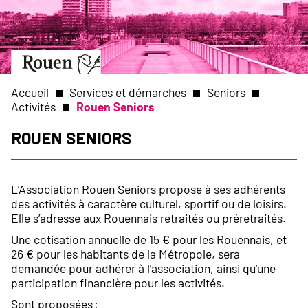
Aller
Slide
au
1
contenu
of
principal
1
Aller
à
la
Accueil
Services et démarches
Seniors
page
Activités
Rouen Seniors
d’accueil
Fil
Rouen Seniors
d'Ariane
L’Association Rouen Seniors propose à ses adhérents
des activités à caractère culturel, sportif ou de loisirs.
Elle s’adresse aux Rouennais retraités ou préretraités.
Une cotisation annuelle de 15 € pour les Rouennais, et
26 € pour les habitants de la Métropole, sera
demandée pour adhérer à l’association, ainsi qu’une
participation financière pour les activités.
Sont proposées :