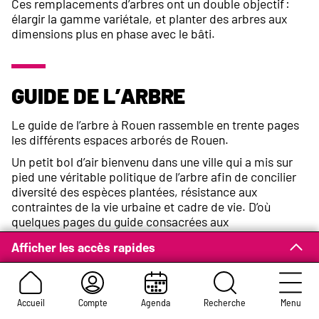
Ces remplacements d’arbres ont un double objectif :
élargir la gamme variétale, et planter des arbres aux
dimensions plus en phase avec le bâti.
Guide de l’arbre
Le guide de l’arbre à Rouen rassemble en trente pages
les différents espaces arborés de Rouen.
Un petit bol d’air bienvenu dans une ville qui a mis sur
pied une véritable politique de l’arbre afin de concilier
diversité des espèces plantées, résistance aux
contraintes de la vie urbaine et cadre de vie. D’où
quelques pages du guide consacrées aux
caractéristiques de la flore rouennaise.
Afficher les accès rapides
Télécharger le guide de l’arbre
- Fichier PDF (3,6 Mo)
Feuilleter le guide de l'arbre en ligne
Accueil
Compte
Agenda
Recherche
Menu