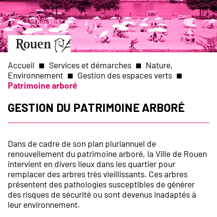
Aller
Slide
au
1
contenu
of
principal
1
Aller
à
la
Accueil
Services et démarches
Nature,
page
Environnement
Gestion des espaces verts
d’accueil
Patrimoine arboré
Fil
Gestion du patrimoine arboré
d'Ariane
Dans de cadre de son plan pluriannuel de
renouvellement du patrimoine arboré, la Ville de Rouen
intervient en divers lieux dans les quartier pour
remplacer des arbres très vieillissants. Ces arbres
présentent des pathologies susceptibles de générer
des risques de sécurité ou sont devenus inadaptés à
leur environnement.