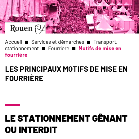
Aller
Slide
au
1
contenu
of
principal
1
Aller
à
la
Accueil
Services et démarches
Transport,
page
stationnement
Fourrière
Motifs de mise en
d’accueil
fourrière
Fil
Les principaux motifs de mise en
d'Ariane
fourrière
Le stationnement gênant
ou interdit