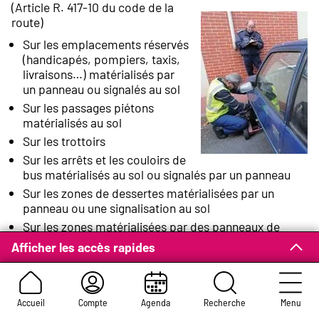
(Article R. 417-10 du code de la
route)
Sur les emplacements réservés
(handicapés, pompiers, taxis,
livraisons…) matérialisés par
un panneau ou signalés au sol
Sur les passages piétons
matérialisés au sol
Sur les trottoirs
Sur les arrêts et les couloirs de
bus matérialisés au sol ou signalés par un panneau
Sur les zones de dessertes matérialisées par un
panneau ou une signalisation au sol
Sur les zones matérialisées par des panneaux de
mise en fourrière immédiate
Afficher les accès rapides
Sur les chantiers matérialisés et lors des
manifestations publiques des panneaux fixes sont
implantés 48 heures minimum avant l’enlèvement
Accueil
Compte
Agenda
Recherche
Menu
Sur les emplacements où le véhicule empêche l’accès