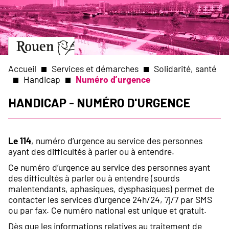
Aller
Slide
au
1
contenu
of
principal
1
Aller
à
la
Accueil
Services et démarches
Solidarité, santé
page
Handicap
Numéro d’urgence
d’accueil
Fil
Handicap - Numéro d'urgence
d'Ariane
Le 114
, numéro d’urgence au service des personnes
ayant des difficultés à parler ou à entendre.
Ce numéro d’urgence au service des personnes ayant
des difficultés à parler ou à entendre (sourds
malentendants, aphasiques, dysphasiques) permet de
contacter les services d’urgence 24h/24, 7j/7 par SMS
ou par fax. Ce numéro national est unique et gratuit.
Dès que les informations relatives au traitement de