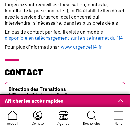
l’urgence sont recueillies (localisation, contexte,
identité de la personne, etc. ), le 114 établit le lien direct
avec le service d’urgence local concerné qui
interviendra, si nécessaire, dans les plus brefs délais.
En cas de contact par fax, il existe un modèle
disponible en téléchargement sur le site internet du 114
.
Pour plus d’informations :
www.urgence114.fr
Contact
Adresse :
Direction des Transitions
2 Place du Général de Gaulle
Afficher les accès rapides
Hôtel de Ville - CS 31 402
Rouen 76037
02 35 08 69 60
Téléphone :
Accueil
Compte
Agenda
Recherche
Menu