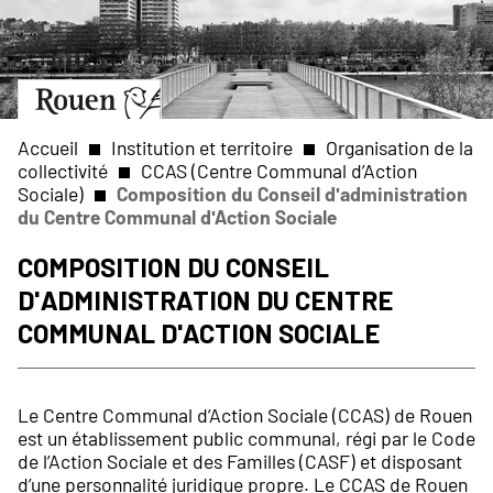
Aller
Slide
au
1
contenu
of
principal
1
Aller
à
la
Accueil
Institution et territoire
Organisation de la
page
collectivité
CCAS (Centre Communal d’Action
d’accueil
Sociale)
Composition du Conseil d'administration
Fil
du Centre Communal d'Action Sociale
d'Ariane
Composition du Conseil
d'administration du Centre
Communal d'Action Sociale
Le Centre Communal d’Action Sociale (CCAS) de Rouen
est un établissement public communal, régi par le Code
de l’Action Sociale et des Familles (CASF) et disposant
d’une personnalité juridique propre. Le CCAS de Rouen