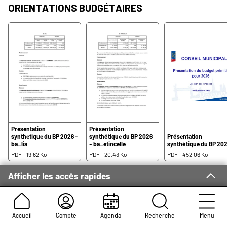
Orientations budgétaires
Presentation
Présentation
synthetique du BP 2026 -
synthétique du BP 2026
Présentation
ba_lia
- ba_etincelle
synthétique du BP 20
PDF - 19,62 Ko
PDF - 20,43 Ko
PDF - 452,06 Ko
Afficher les accès rapides
Budget primitif
Accueil
Compte
Agenda
Recherche
Menu