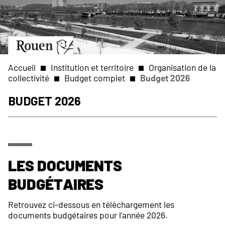
Aller
Slide
au
1
contenu
of
principal
1
Aller
à
la
Accueil
Institution et territoire
Organisation de la
page
collectivité
Budget complet
Budget 2026
d’accueil
Fil
Budget 2026
d'Ariane
Les documents
budgétaires
Retrouvez ci-dessous en téléchargement les
documents budgétaires pour l’année 2026.