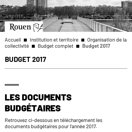
Aller
Slide
au
1
contenu
of
principal
1
Aller
à
la
Accueil
Institution et territoire
Organisation de la
page
collectivité
Budget complet
Budget 2017
d’accueil
Fil
Budget 2017
d'Ariane
Les documents
budgétaires
Retrouvez ci-dessous en téléchargement les
documents budgétaires pour l’année 2017.