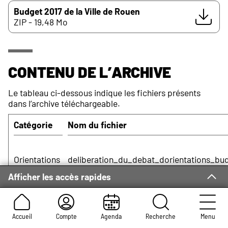
Budget 2017 de la Ville de Rouen
ZIP - 19,48 Mo
Contenu de l’archive
Le tableau ci-dessous indique les fichiers présents
dans l’archive téléchargeable.
Catégorie
Nom du fichier
Orientations
deliberation_du_debat_dorientations_bud
budgétaires
pdf
Afficher les accès rapides
Accueil
Compte
Agenda
Recherche
Menu
Orientations
rapport_dorientations_budgetaires_2017.