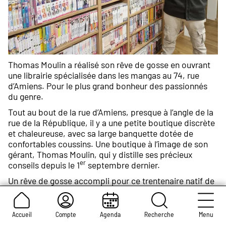
Thomas Moulin a réalisé son rêve de gosse en ouvrant
une librairie spécialisée dans les mangas au 74, rue
d’Amiens. Pour le plus grand bonheur des passionnés
du genre.
Tout au bout de la rue d’Amiens, presque à l’angle de la
rue de la République, il y a une petite boutique discrète
et chaleureuse, avec sa large banquette dotée de
confortables coussins. Une boutique à l’image de son
gérant, Thomas Moulin, qui y distille ses précieux
er
conseils depuis le 1
septembre dernier.
Un rêve de gosse accompli pour ce trentenaire natif de
San José, en Californie, que rien ne destinait à se
retrouver à Rouen et encore moins à parler, à lire et à
respirer manga toute la journée. Mais le hasard et les
Accueil
Compte
Agenda
Recherche
Menu
aléas de la vie professionnelle en ont décidé autrement