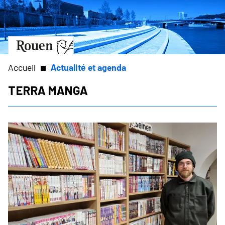
Aller
Slide
au
1
contenu
of
principal
1
Aller
à
la
Accueil
Actualité et agenda
page
d’accueil
Terra Manga
Fil
d'Ariane